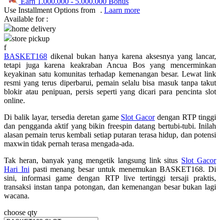
Earn
1.000.000
-
5.000.000
Bonus
Use Installment Options from
.
Laarn more
Q
Available for :
home delivery
QV Baby
store pickup
f
R
BASKET168
dikenal bukan hanya karena aksesnya yang lancar,
tetapi juga karena keakraban Ancua Bos yang mencerminkan
Real Shades
keyakinan satu komunitas terhadap kemenangan besar. Lewat link
resmi yang terus diperbarui, pemain selalu bisa masuk tanpa takut
Red Castle
blokir atau penipuan, persis seperti yang dicari para pencinta slot
online.
Ribbon Madness
Di balik layar, tersedia deretan game
Slot Gacor
dengan RTP tinggi
dan pengganda aktif yang bikin freespin datang bertubi-tubi. Inilah
S
alasan pemain terus kembali setiap putaran terasa hidup, dan potensi
maxwin tidak pernah terasa mengada-ada.
Sebamed
Tak heran, banyak yang mengetik langsung link situs
Slot Gacor
Silver Cross
Hari Ini
pasti menang besar untuk menemukan BASKET168. Di
sini, informasi game dengan RTP live tertinggi tersaji praktis,
Simply Idea
transaksi instan tanpa potongan, dan kemenangan besar bukan lagi
Skip Hop
wacana.
Spectra
choose qty