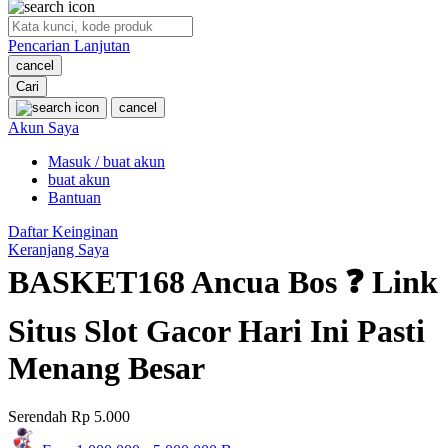
O
Pencarian Lanjutan
Oh Ma Grain
cancel
Okiedog
Cari
cancel
P
Akun Saya
Masuk / buat akun
Peachy
buat akun
Phil & Ted's
Bantuan
Philips Avent
Daftar Keinginan
Keranjang Saya
Pigeon
BASKET168 Ancua Bos ❓ Link
Playgro
Situs Slot Gacor Hari Ini Pasti
Poled Global
Menang Besar
Ponycycle
Puma
Serendah
Rp 5.000
Pureats