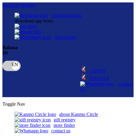
lewati ke Konten
download apps
download app from:
gift registry
Bahasa
ID
LOGIN
DAFTAR
Contact
Us
Toggle Nav
about Kanmo Circle
gift registry
store finder
contact us