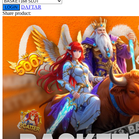
Squishmallows
DAFTAR
LOGIN
Share product:
Starbooks
Stick-O
Stokke
Sudocrem
Sumimo
Sunnylife
Sun-Staches
Swimava
T
Tommee Tippee
Trunki
Tutti Bambini