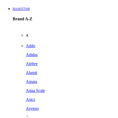
BASKET168
Brand A-Z
A
Addo
Adidas
Airfree
Alamii
Amara
Aqua Scale
Asics
Aveeno
Awan