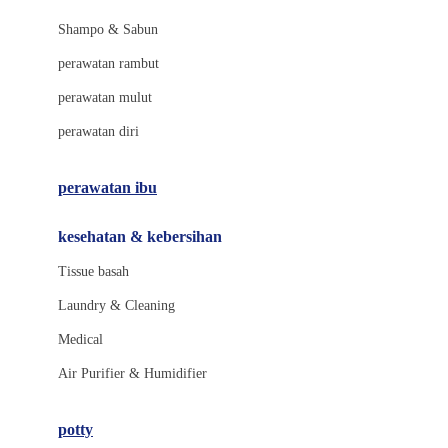
London Taxi
Shampo & Sabun
Love To Dream
perawatan rambut
perawatan mulut
M
perawatan diri
Magformers
Mama's Choice
perawatan ibu
Mamas&Papas
kesehatan & kebersihan
Mamaway
Tissue basah
Maxi Cosi
Laundry & Cleaning
Megabloks
Medical
Micro
Air Purifier & Humidifier
MiDeer
Mimi & Lula
potty
Mini Monkey