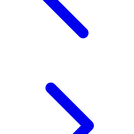
Xootz
Y
Yamatoya
Z
Zaxy
Zoggs
0-9
4Moms
59S